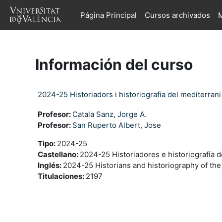
Salta al contenido principal
Página Principal
Cursos archivados
M
Información del curso
2024-25 Historiadors i historiografia del mediterran
Profesor:
Catala Sanz, Jorge A.
Profesor:
San Ruperto Albert, Jose
Tipo
:
2024-25
Castellano
:
2024-25 Historiadores e historiografía 
Inglés
:
2024-25 Historians and historiography of th
Titulaciones
:
2197