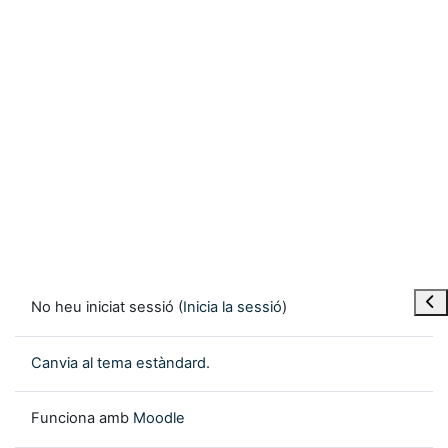
Obre
No heu iniciat sessió (
Inicia la sessió
)
Canvia al tema estàndard.
Funciona amb
Moodle