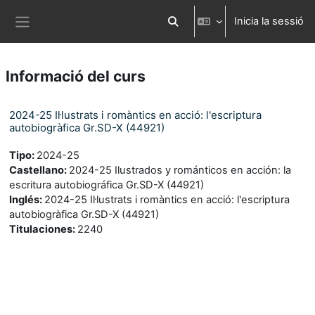
Ves al contingut principal
Inicia la sessió
Commuta l'entrada de la cerca
Panell lateral
Informació del curs
2024-25 Il·lustrats i romàntics en acció: l'escriptura
autobiogràfica Gr.SD-X (44921)
Tipo
:
2024-25
Castellano
:
2024-25 Ilustrados y románticos en acción: la
escritura autobiográfica Gr.SD-X (44921)
Inglés
:
2024-25 Il·lustrats i romàntics en acció: l'escriptura
autobiogràfica Gr.SD-X (44921)
Titulaciones
:
2240