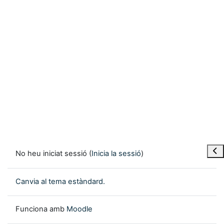
Obre
No heu iniciat sessió (
Inicia la sessió
)
Canvia al tema estàndard.
Funciona amb
Moodle