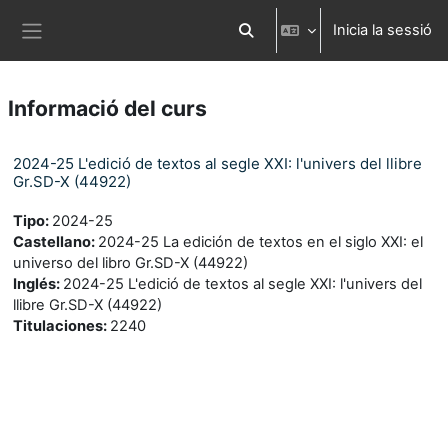
Ves al contingut principal
Inicia la sessió
Commuta l'entrada de la cerca
Panell lateral
Informació del curs
2024-25 L'edició de textos al segle XXI: l'univers del llibre
Gr.SD-X (44922)
Tipo
:
2024-25
Castellano
:
2024-25 La edición de textos en el siglo XXI: el
universo del libro Gr.SD-X (44922)
Inglés
:
2024-25 L'edició de textos al segle XXI: l'univers del
llibre Gr.SD-X (44922)
Titulaciones
:
2240