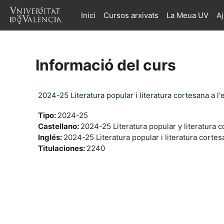
Ves al contingut principal
Inici
Cursos arxivats
La Meua UV
A
Informació del curs
2024-25 Literatura popular i literatura cortesana a l'
Tipo
:
2024-25
Castellano
:
2024-25 Literatura popular y literatura 
Inglés
:
2024-25 Literatura popular i literatura cortes
Titulaciones
:
2240