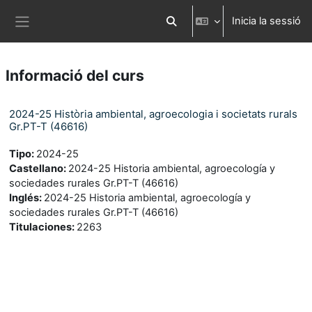
Ves al contingut principal
Inicia la sessió
Commuta l'entrada de la cerca
Panell lateral
Informació del curs
2024-25 Història ambiental, agroecologia i societats rurals
Gr.PT-T (46616)
Tipo
:
2024-25
Castellano
:
2024-25 Historia ambiental, agroecología y
sociedades rurales Gr.PT-T (46616)
Inglés
:
2024-25 Historia ambiental, agroecología y
sociedades rurales Gr.PT-T (46616)
Titulaciones
:
2263