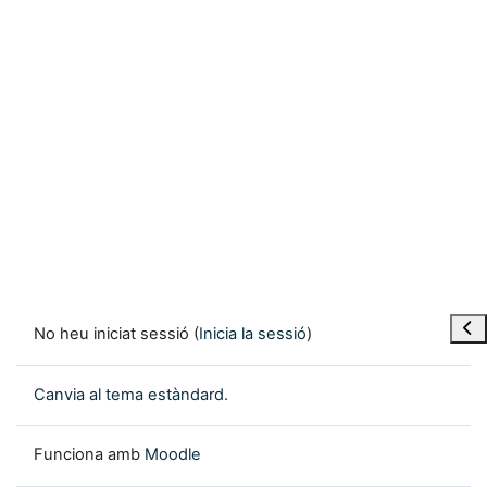
Obre
No heu iniciat sessió (
Inicia la sessió
)
Canvia al tema estàndard.
Funciona amb
Moodle