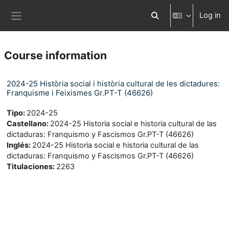
Skip to main content
Log in
Toggle search input
Side panel
Course information
2024-25 Història social i història cultural de les dictadures:
Franquisme i Feixismes Gr.PT-T (46626)
Tipo
:
2024-25
Castellano
:
2024-25 Historia social e historia cultural de las
dictaduras: Franquismo y Fascismos Gr.PT-T (46626)
Inglés
:
2024-25 Historia social e historia cultural de las
dictaduras: Franquismo y Fascismos Gr.PT-T (46626)
Titulaciones
:
2263