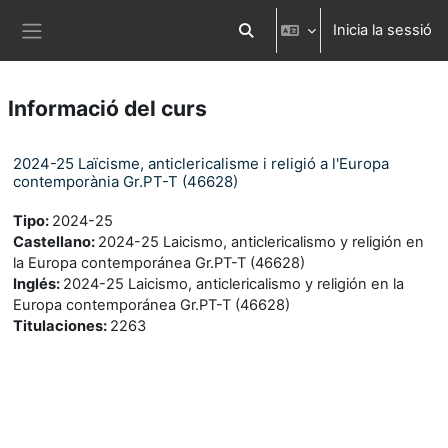
Ves al contingut principal
Inicia la sessió
Commuta l'entrada de la cerca
Panell lateral
Informació del curs
2024-25 Laïcisme, anticlericalisme i religió a l'Europa
contemporània Gr.PT-T (46628)
Tipo
:
2024-25
Castellano
:
2024-25 Laicismo, anticlericalismo y religión en
la Europa contemporánea Gr.PT-T (46628)
Inglés
:
2024-25 Laicismo, anticlericalismo y religión en la
Europa contemporánea Gr.PT-T (46628)
Titulaciones
:
2263