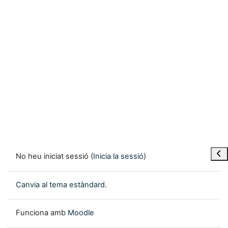
Obre
No heu iniciat sessió (
Inicia la sessió
)
Canvia al tema estàndard.
Funciona amb
Moodle