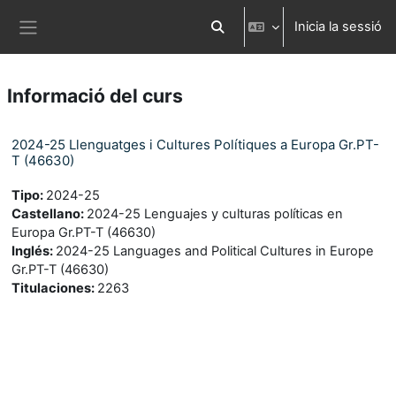
Ves al contingut principal
Inicia la sessió
Commuta l'entrada de la cerca
Panell lateral
Informació del curs
2024-25 Llenguatges i Cultures Polítiques a Europa Gr.PT-
T (46630)
Tipo
:
2024-25
Castellano
:
2024-25 Lenguajes y culturas políticas en
Europa Gr.PT-T (46630)
Inglés
:
2024-25 Languages and Political Cultures in Europe
Gr.PT-T (46630)
Titulaciones
:
2263