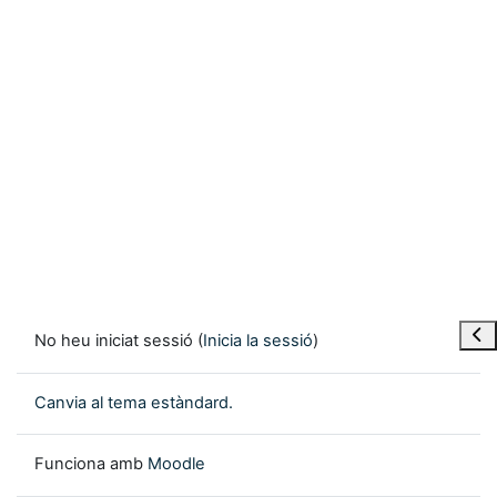
Obre
No heu iniciat sessió (
Inicia la sessió
)
Canvia al tema estàndard.
Funciona amb
Moodle