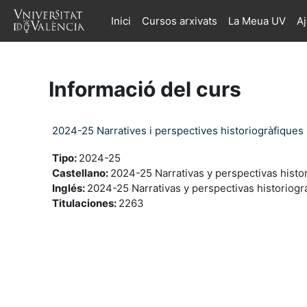
Ves al contingut principal
Inici
Cursos arxivats
La Meua UV
A
Informació del curs
2024-25 Narratives i perspectives historiogràfiques 
Tipo
:
2024-25
Castellano
:
2024-25 Narrativas y perspectivas histor
Inglés
:
2024-25 Narrativas y perspectivas historiográ
Titulaciones
:
2263