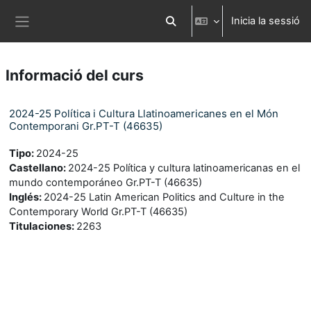
Ves al contingut principal
Inicia la sessió
Commuta l'entrada de la cerca
Panell lateral
Informació del curs
2024-25 Política i Cultura Llatinoamericanes en el Món
Contemporani Gr.PT-T (46635)
Tipo
:
2024-25
Castellano
:
2024-25 Política y cultura latinoamericanas en el
mundo contemporáneo Gr.PT-T (46635)
Inglés
:
2024-25 Latin American Politics and Culture in the
Contemporary World Gr.PT-T (46635)
Titulaciones
:
2263