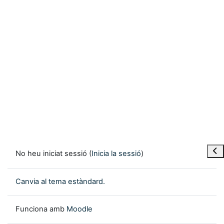
Obre
No heu iniciat sessió (
Inicia la sessió
)
Canvia al tema estàndard.
Funciona amb
Moodle