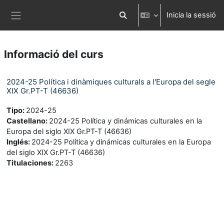
Ves al contingut principal
Inicia la sessió
Commuta l'entrada de la cerca
Panell lateral
Informació del curs
2024-25 Política i dinàmiques culturals a l'Europa del segle
XIX Gr.PT-T (46636)
Tipo
:
2024-25
Castellano
:
2024-25 Política y dinámicas culturales en la
Europa del siglo XIX Gr.PT-T (46636)
Inglés
:
2024-25 Política y dinámicas culturales en la Europa
del siglo XIX Gr.PT-T (46636)
Titulaciones
:
2263