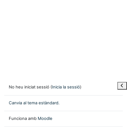
Obre
No heu iniciat sessió (
Inicia la sessió
)
Canvia al tema estàndard.
Funciona amb
Moodle