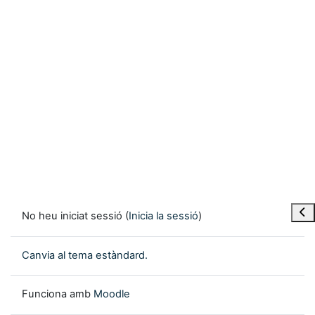
Obre
No heu iniciat sessió (
Inicia la sessió
)
Canvia al tema estàndard.
Funciona amb
Moodle