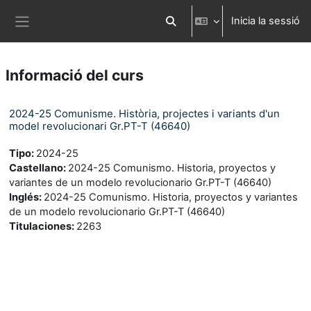
Ves al contingut principal
Inicia la sessió
Commuta l'entrada de la cerca
Panell lateral
Informació del curs
2024-25 Comunisme. Història, projectes i variants d'un
model revolucionari Gr.PT-T (46640)
Tipo
:
2024-25
Castellano
:
2024-25 Comunismo. Historia, proyectos y
variantes de un modelo revolucionario Gr.PT-T (46640)
Inglés
:
2024-25 Comunismo. Historia, proyectos y variantes
de un modelo revolucionario Gr.PT-T (46640)
Titulaciones
:
2263