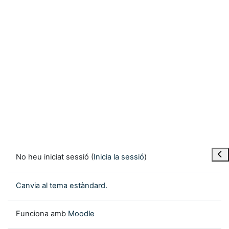
Obre
No heu iniciat sessió (
Inicia la sessió
)
Canvia al tema estàndard.
Funciona amb
Moodle