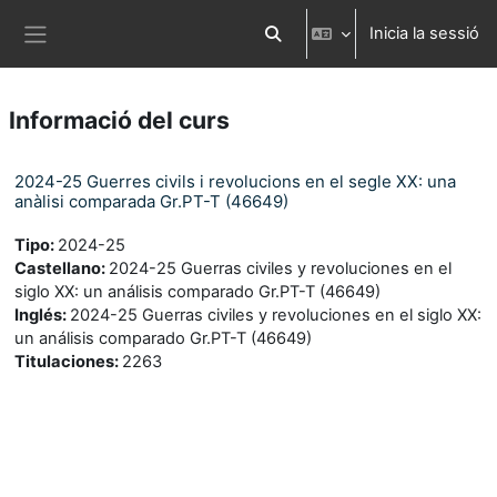
Ves al contingut principal
Inicia la sessió
Commuta l'entrada de la cerca
Panell lateral
Informació del curs
2024-25 Guerres civils i revolucions en el segle XX: una
anàlisi comparada Gr.PT-T (46649)
Tipo
:
2024-25
Castellano
:
2024-25 Guerras civiles y revoluciones en el
siglo XX: un análisis comparado Gr.PT-T (46649)
Inglés
:
2024-25 Guerras civiles y revoluciones en el siglo XX:
un análisis comparado Gr.PT-T (46649)
Titulaciones
:
2263