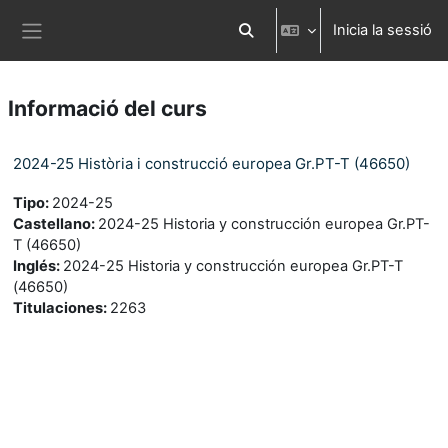
Ves al contingut principal
Inicia la sessió
Commuta l'entrada de la cerca
Panell lateral
Informació del curs
2024-25 Història i construcció europea Gr.PT-T (46650)
Tipo
:
2024-25
Castellano
:
2024-25 Historia y construcción europea Gr.PT-
T (46650)
Inglés
:
2024-25 Historia y construcción europea Gr.PT-T
(46650)
Titulaciones
:
2263