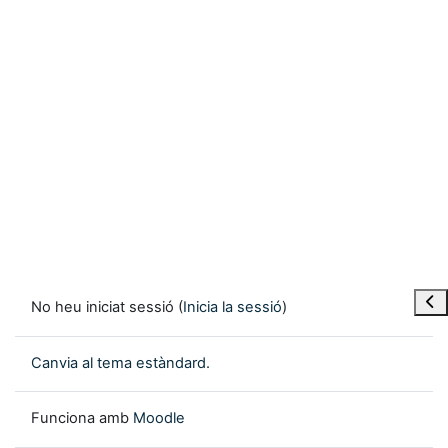
Obre
No heu iniciat sessió (
Inicia la sessió
)
Canvia al tema estàndard.
Funciona amb
Moodle