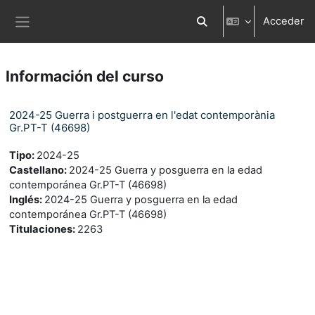
Salta al contenido principal
Acceder
Selector de búsqueda d
Panel lateral
Información del curso
2024-25 Guerra i postguerra en l'edat contemporània
Gr.PT-T (46698)
Tipo
:
2024-25
Castellano
:
2024-25 Guerra y posguerra en la edad
contemporánea Gr.PT-T (46698)
Inglés
:
2024-25 Guerra y posguerra en la edad
contemporánea Gr.PT-T (46698)
Titulaciones
:
2263