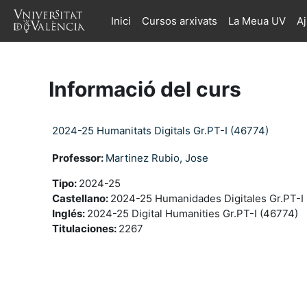
Ves al contingut principal
Inici
Cursos arxivats
La Meua UV
A
Informació del curs
2024-25 Humanitats Digitals Gr.PT-I (46774)
Professor:
Martinez Rubio, Jose
Tipo
:
2024-25
Castellano
:
2024-25 Humanidades Digitales Gr.PT-I
Inglés
:
2024-25 Digital Humanities Gr.PT-I (46774)
Titulaciones
:
2267