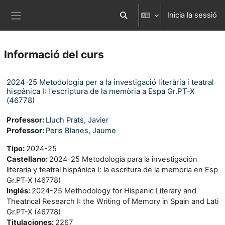
Ves al contingut principal
Inicia la sessió
Commuta l'entrada de la cerca
Panell lateral
Informació del curs
2024-25 Metodologia per a la investigació literària i teatral
hispànica I: l'escriptura de la memòria a Espa Gr.PT-X
(46778)
Professor:
Lluch Prats, Javier
Professor:
Peris Blanes, Jaume
Tipo
:
2024-25
Castellano
:
2024-25 Metodología para la investigación
literaria y teatral hispánica I: la escritura de la memoria en Esp
Gr.PT-X (46778)
Inglés
:
2024-25 Methodology for Hispanic Literary and
Theatrical Research I: the Writing of Memory in Spain and Lati
Gr.PT-X (46778)
Titulaciones
:
2267