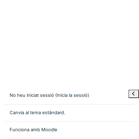
Obre
No heu iniciat sessió (
Inicia la sessió
)
Canvia al tema estàndard.
Funciona amb
Moodle