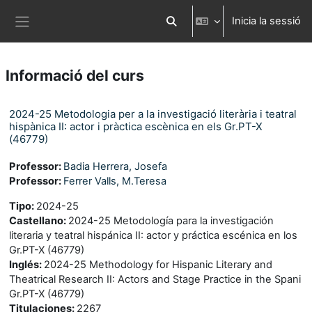
Ves al contingut principal
Inicia la sessió
Commuta l'entrada de la cerca
Panell lateral
Informació del curs
2024-25 Metodologia per a la investigació literària i teatral
hispànica II: actor i pràctica escènica en els Gr.PT-X
(46779)
Professor:
Badia Herrera, Josefa
Professor:
Ferrer Valls, M.Teresa
Tipo
:
2024-25
Castellano
:
2024-25 Metodología para la investigación
literaria y teatral hispánica II: actor y práctica escénica en los
Gr.PT-X (46779)
Inglés
:
2024-25 Methodology for Hispanic Literary and
Theatrical Research II: Actors and Stage Practice in the Spani
Gr.PT-X (46779)
Titulaciones
:
2267