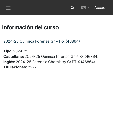
Salta al contenido principal
Acceder
Selector de búsqueda d
Panel lateral
Información del curso
2024-25 Química Forense Gr.PT-X (46864)
Tipo
:
2024-25
Castellano
:
2024-25 Química forense Gr.PT-X (46864)
Inglés
:
2024-25 Forensic Chemistry Gr.PT-X (46864)
Titulaciones
:
2272