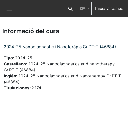
Ves al contingut principal
Inicia la sessió
Commuta l'entrada de la cerca
Panell lateral
Informació del curs
2024-25 Nanodiagnòstic i Nanoteràpia Gr.PT-T (46884)
Tipo
:
2024-25
Castellano
:
2024-25 Nanodiagnostics and nanotherapy
Gr.PT-T (46884)
Inglés
:
2024-25 Nanodiagnostics and Nanotherapy Gr.PT-T
(46884)
Titulaciones
:
2274