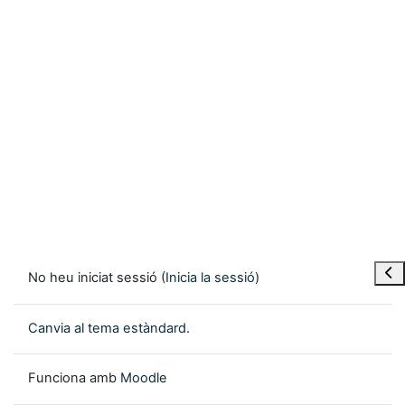
Obre
No heu iniciat sessió (
Inicia la sessió
)
Canvia al tema estàndard.
Funciona amb
Moodle