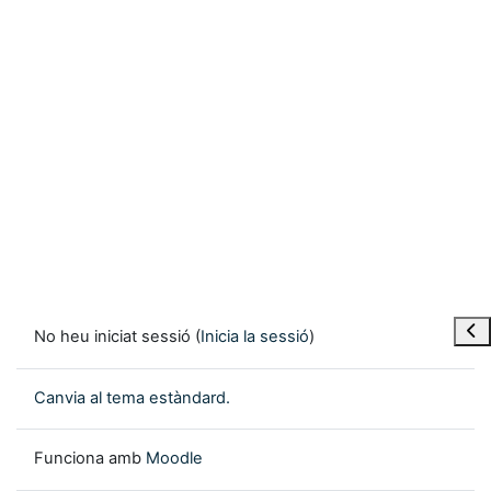
Obre
No heu iniciat sessió (
Inicia la sessió
)
Canvia al tema estàndard.
Funciona amb
Moodle