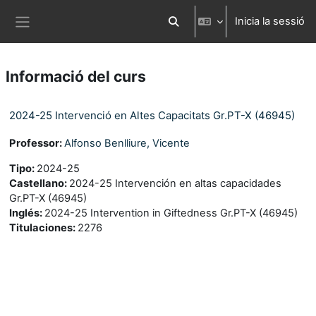
Ves al contingut principal
Inicia la sessió
Commuta l'entrada de la cerca
Panell lateral
Informació del curs
2024-25 Intervenció en Altes Capacitats Gr.PT-X (46945)
Professor:
Alfonso Benlliure, Vicente
Tipo
:
2024-25
Castellano
:
2024-25 Intervención en altas capacidades
Gr.PT-X (46945)
Inglés
:
2024-25 Intervention in Giftedness Gr.PT-X (46945)
Titulaciones
:
2276