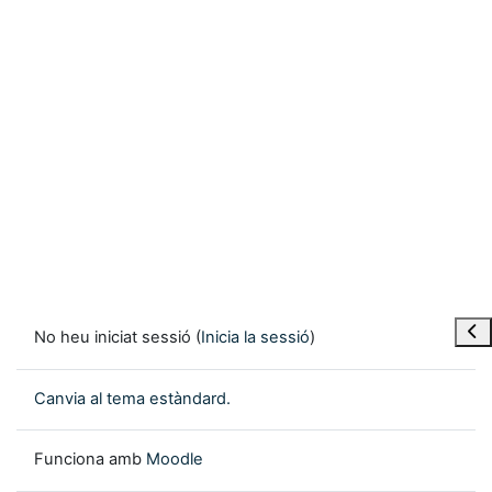
Obre
No heu iniciat sessió (
Inicia la sessió
)
Canvia al tema estàndard.
Funciona amb
Moodle