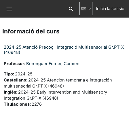
Ves al contingut principal
Inicia la sessió
Commuta l'entrada de la cerca
Panell lateral
Informació del curs
2024-25 Atenció Precoç i Integració Multisensorial Gr.PT-X
(46948)
Professor:
Berenguer Forner, Carmen
Tipo
:
2024-25
Castellano
:
2024-25 Atención temprana e integración
multisensorial Gr.PT-X (46948)
Inglés
:
2024-25 Early Intervention and Multisensory
Integration Gr.PT-X (46948)
Titulaciones
:
2276