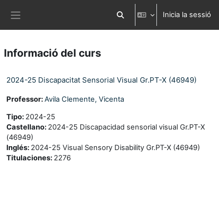
Ves al contingut principal
Inicia la sessió
Commuta l'entrada de la cerca
Panell lateral
Informació del curs
2024-25 Discapacitat Sensorial Visual Gr.PT-X (46949)
Professor:
Avila Clemente, Vicenta
Tipo
:
2024-25
Castellano
:
2024-25 Discapacidad sensorial visual Gr.PT-X
(46949)
Inglés
:
2024-25 Visual Sensory Disability Gr.PT-X (46949)
Titulaciones
:
2276