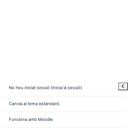
Obre
No heu iniciat sessió (
Inicia la sessió
)
Canvia al tema estàndard.
Funciona amb
Moodle