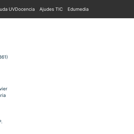
juda UVDocencia
Ajudes TIC
Edumedia
861)
vier
ria
P.