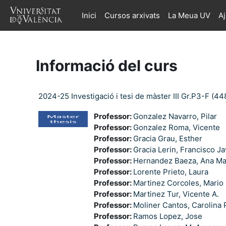
Ves al contingut principal
Inici
Cursos arxivats
La Meua UV
A
Informació del curs
2024-25 Investigació i tesi de màster III Gr.P3-F (44
Professor:
Gonzalez Navarro, Pilar
Professor:
Gonzalez Roma, Vicente
Professor:
Gracia Grau, Esther
Professor:
Gracia Lerin, Francisco Ja
Professor:
Hernandez Baeza, Ana Ma
Professor:
Lorente Prieto, Laura
Professor:
Martinez Corcoles, Mario
Professor:
Martinez Tur, Vicente A.
Professor:
Moliner Cantos, Carolina 
Professor:
Ramos Lopez, Jose