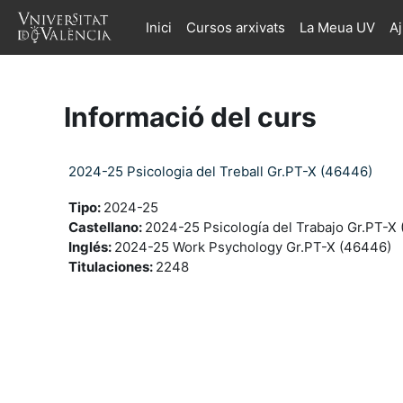
Ves al contingut principal
Inici
Cursos arxivats
La Meua UV
A
Informació del curs
2024-25 Psicologia del Treball Gr.PT-X (46446)
Tipo
:
2024-25
Castellano
:
2024-25 Psicología del Trabajo Gr.PT-X
Inglés
:
2024-25 Work Psychology Gr.PT-X (46446)
Titulaciones
:
2248