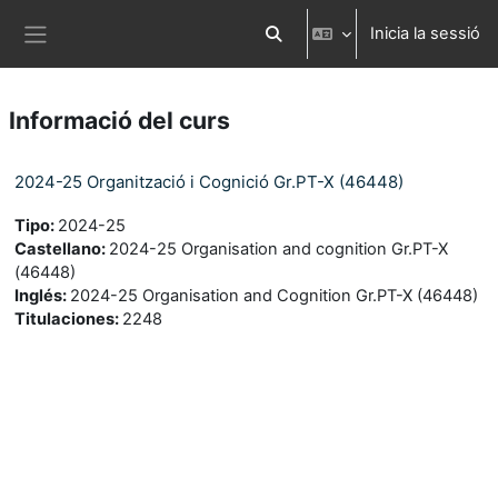
Ves al contingut principal
Inicia la sessió
Commuta l'entrada de la cerca
Panell lateral
Informació del curs
2024-25 Organització i Cognició Gr.PT-X (46448)
Tipo
:
2024-25
Castellano
:
2024-25 Organisation and cognition Gr.PT-X
(46448)
Inglés
:
2024-25 Organisation and Cognition Gr.PT-X (46448)
Titulaciones
:
2248