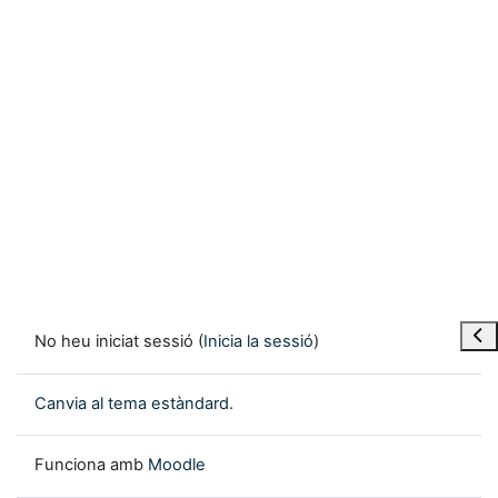
Obre
No heu iniciat sessió (
Inicia la sessió
)
Canvia al tema estàndard.
Funciona amb
Moodle