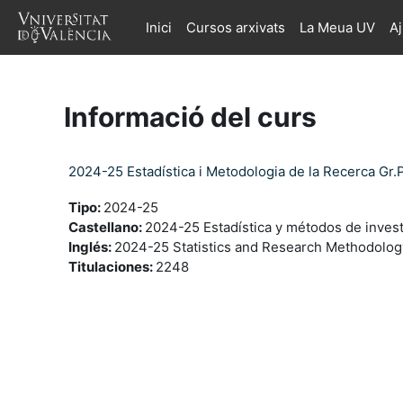
Ves al contingut principal
Inici
Cursos arxivats
La Meua UV
A
Informació del curs
2024-25 Estadística i Metodologia de la Recerca Gr
Tipo
:
2024-25
Castellano
:
2024-25 Estadística y métodos de inves
Inglés
:
2024-25 Statistics and Research Methodolog
Titulaciones
:
2248