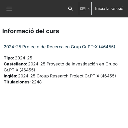
Ves al contingut principal
Inicia la sessió
Commuta l'entrada de la cerca
Panell lateral
Informació del curs
2024-25 Projecte de Recerca en Grup Gr.PT-X (46455)
Tipo
:
2024-25
Castellano
:
2024-25 Proyecto de Investigación en Grupo
Gr.PT-X (46455)
Inglés
:
2024-25 Group Research Project Gr.PT-X (46455)
Titulaciones
:
2248