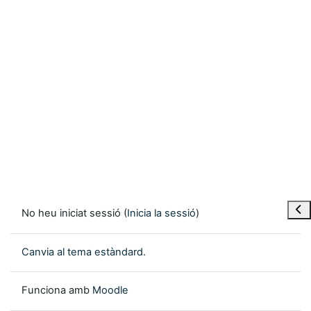
Obre
No heu iniciat sessió (
Inicia la sessió
)
Canvia al tema estàndard.
Funciona amb
Moodle