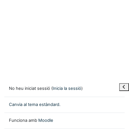
Obre
No heu iniciat sessió (
Inicia la sessió
)
Canvia al tema estàndard.
Funciona amb
Moodle