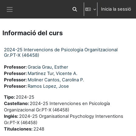
Ves al contingut principal
Inicia la sessió
Commuta l'entrada de la cerca
Panell lateral
Informació del curs
2024-25 Intervencions de Psicologia Organitzacional
Gr.PT-X (46458)
Professor:
Gracia Grau, Esther
Professor:
Martinez Tur, Vicente A.
Professor:
Moliner Cantos, Carolina P.
Professor:
Ramos Lopez, Jose
Tipo
:
2024-25
Castellano
:
2024-25 Intervenciones en Psicología
Organizacional Gr.PT-X (46458)
Inglés
:
2024-25 Organisational Psychology Interventions
Gr.PT-X (46458)
Titulaciones
:
2248