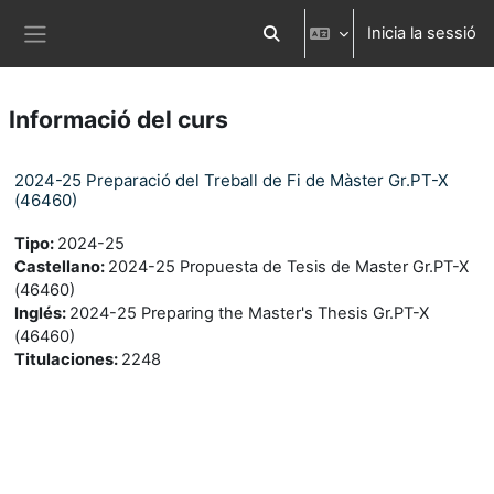
Ves al contingut principal
Inicia la sessió
Commuta l'entrada de la cerca
Panell lateral
Informació del curs
2024-25 Preparació del Treball de Fi de Màster Gr.PT-X
(46460)
Tipo
:
2024-25
Castellano
:
2024-25 Propuesta de Tesis de Master Gr.PT-X
(46460)
Inglés
:
2024-25 Preparing the Master's Thesis Gr.PT-X
(46460)
Titulaciones
:
2248