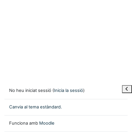
Obre
No heu iniciat sessió (
Inicia la sessió
)
Canvia al tema estàndard.
Funciona amb
Moodle