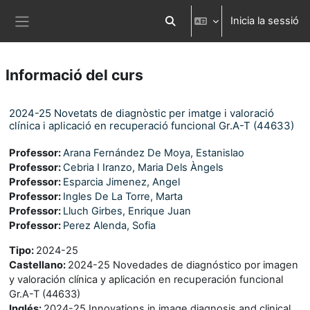
Ves al contingut principal
Inicia la sessió
Commuta l'entrada de la cerca
Panell lateral
Informació del curs
2024-25 Novetats de diagnòstic per imatge i valoració
clínica i aplicació en recuperació funcional Gr.A-T (44633)
Professor:
Arana Fernández De Moya, Estanislao
Professor:
Cebria I Iranzo, Maria Dels Àngels
Professor:
Esparcia Jimenez, Angel
Professor:
Ingles De La Torre, Marta
Professor:
Lluch Girbes, Enrique Juan
Professor:
Perez Alenda, Sofia
Tipo
:
2024-25
Castellano
:
2024-25 Novedades de diagnóstico por imagen
y valoración clínica y aplicación en recuperación funcional
Gr.A-T (44633)
Inglés
:
2024-25 Innovations in image diagnosis and clinical