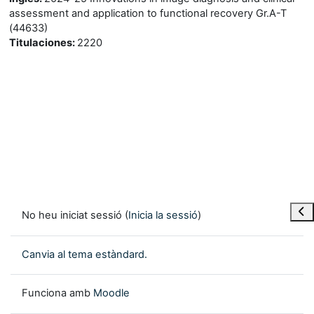
assessment and application to functional recovery Gr.A-T
(44633)
Titulaciones
:
2220
Obre
No heu iniciat sessió (
Inicia la sessió
)
Canvia al tema estàndard.
Funciona amb
Moodle