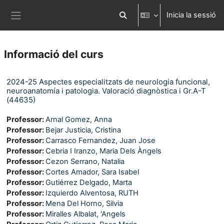
Ves al contingut principal
Inicia la sessió
Commuta l'entrada de la cerca
Panell lateral
Informació del curs
2024-25 Aspectes especialitzats de neurologia funcional,
neuroanatomía i patologia. Valoració diagnòstica i Gr.A-T
(44635)
Professor:
Arnal Gomez, Anna
Professor:
Bejar Justicia, Cristina
Professor:
Carrasco Fernandez, Juan Jose
Professor:
Cebria I Iranzo, Maria Dels Àngels
Professor:
Cezon Serrano, Natalia
Professor:
Cortes Amador, Sara Isabel
Professor:
Gutiérrez Delgado, Marta
Professor:
Izquierdo Alventosa, RUTH
Professor:
Mena Del Horno, Silvia
Professor:
Miralles Albalat, 'Angels