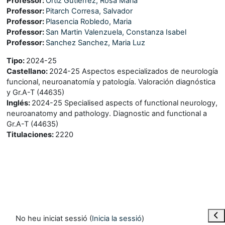
Professor:
Ortiz Gutierrez, Rosa Maria
Professor:
Pitarch Corresa, Salvador
Professor:
Plasencia Robledo, Maria
Professor:
San Martin Valenzuela, Constanza Isabel
Professor:
Sanchez Sanchez, Maria Luz
Tipo
:
2024-25
Castellano
:
2024-25 Aspectos especializados de neurología
funcional, neuroanatomía y patología. Valoración diagnóstica
y Gr.A-T (44635)
Inglés
:
2024-25 Specialised aspects of functional neurology,
neuroanatomy and pathology. Diagnostic and functional a
Gr.A-T (44635)
Titulaciones
:
2220
Obre
No heu iniciat sessió (
Inicia la sessió
)