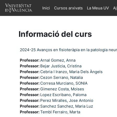
Ves al contingut principal
Inici
Cursos arxivats
La Meua UV
A
Informació del curs
2024-25 Avanços en fisioteràpia en la patologia neu
Professor:
Arnal Gomez, Anna
Professor:
Bejar Justicia, Cristina
Professor:
Cebria I Iranzo, Maria Dels Àngels
Professor:
Cezon Serrano, Natalia
Professor:
Corresa Murciano, SONIA
Professor:
Gimenez Costa, Moises
Professor:
Lopez Escribano, Paloma
Professor:
Perez Miralles, Jose Antonio
Professor:
Sanchez Sanchez, Maria Luz
Professor:
Tembl Ferrairo, Marta