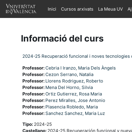
Ves al contingut principal
Inici
Cursos arxivats
La Meua UV
A
Informació del curs
2024-25 Recuperació funcional i noves tecnologies 
Professor:
Cebria I Iranzo, Maria Dels Àngels
Professor:
Cezon Serrano, Natalia
Professor:
Llorens Rodriguez, Roberto
Professor:
Mena Del Horno, Silvia
Professor:
Ortiz Gutierrez, Rosa Maria
Professor:
Perez Miralles, Jose Antonio
Professor:
Plasencia Robledo, Maria
Professor:
Sanchez Sanchez, Maria Luz
Tipo
:
2024-25
Castellano
:
2024-25 Recuperación funcional y nueva