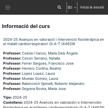
Ves al contingut principal
Inicia la sessió
Commuta l'entrada de la cerca
Panell lateral
Informació del curs
2024-25 Avanços en valoració i intervenció fisioterápica en
el malalt cardiorrespiratori Gr.A-T (44639)
Professor:
Cebria I Iranzo, Maria Dels Àngels
Professor:
Cezon Serrano, Natalia
Professor:
Ferrer Sargues, Francisco Jose
Professor:
Herrero Cortina, Beatriz
Professor:
Lopez Lopez, Laura
Professor:
Muelas Gomez, Laura
Professor:
Rabinovich Spinelli, Roberto Alejandro
Professor:
Segrera Rovira, Maria Jose
Tipo
:
2024-25
Castellano
:
2024-25 Avances en valoración e intervención
fisioterápica en el enfermo cardiorrespiratorio Gr.A-T (44639)