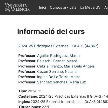
Ves al contingut principal
Inici
Cursos arxivats
La Meua UV
A
Informació del curs
2024-25 Pràctiques Externes II Gr.A-S (44862)
Professor:
Aguilar Rodriguez, Marta
Professor:
Balasch I Bernat, Mercè
Professor:
Cebria I Iranzo, Maria Dels Àngels
Professor:
Cezon Serrano, Natalia
Professor:
Ingles De La Torre, Marta
Professor:
Sanchez Sanchez, Maria Luz
Tipo
:
2024-25
Castellano
:
2024-25 Prácticas Externas II Gr.A-S (4
Inglés
:
2024-25 External internships II Gr.A-S (4486
Titulaciones
:
2220