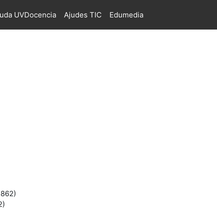
juda UVDocencia
Ajudes TIC
Edumedia
4862)
2)