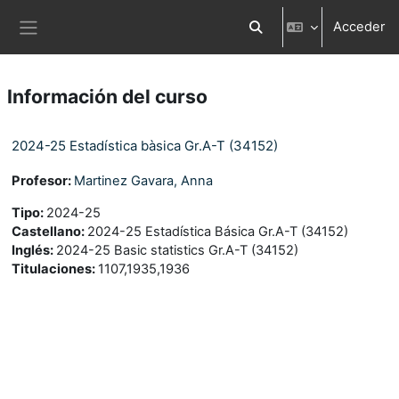
Salta al contenido principal
Acceder
Selector de búsqueda d
Panel lateral
Información del curso
2024-25 Estadística bàsica Gr.A-T (34152)
Profesor:
Martinez Gavara, Anna
Tipo
:
2024-25
Castellano
:
2024-25 Estadística Básica Gr.A-T (34152)
Inglés
:
2024-25 Basic statistics Gr.A-T (34152)
Titulaciones
:
1107,1935,1936