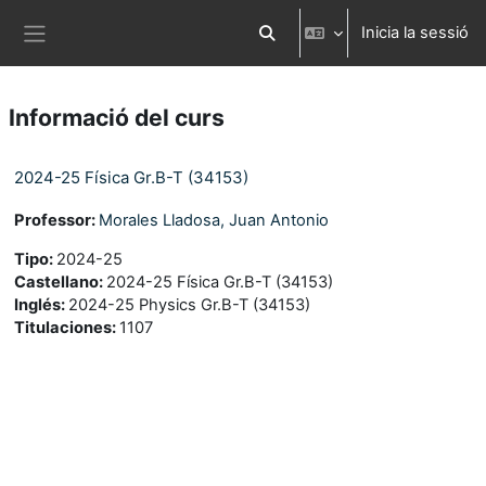
Ves al contingut principal
Inicia la sessió
Commuta l'entrada de la cerca
Panell lateral
Informació del curs
2024-25 Física Gr.B-T (34153)
Professor:
Morales Lladosa, Juan Antonio
Tipo
:
2024-25
Castellano
:
2024-25 Física Gr.B-T (34153)
Inglés
:
2024-25 Physics Gr.B-T (34153)
Titulaciones
:
1107