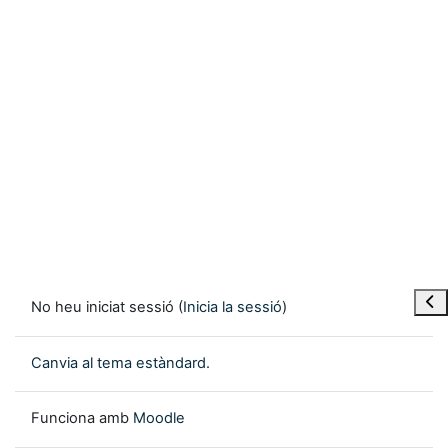
Obre
No heu iniciat sessió (
Inicia la sessió
)
Canvia al tema estàndard.
Funciona amb
Moodle