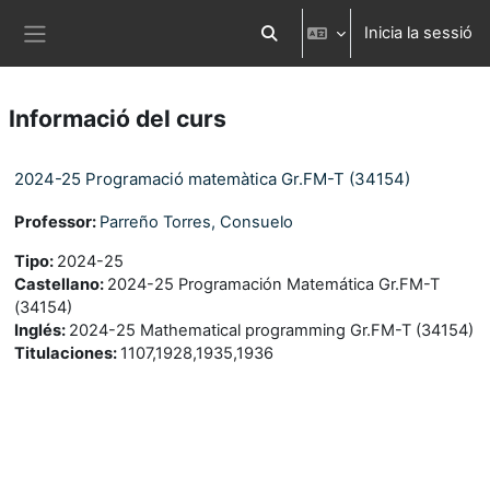
Ves al contingut principal
Inicia la sessió
Commuta l'entrada de la cerca
Panell lateral
Informació del curs
2024-25 Programació matemàtica Gr.FM-T (34154)
Professor:
Parreño Torres, Consuelo
Tipo
:
2024-25
Castellano
:
2024-25 Programación Matemática Gr.FM-T
(34154)
Inglés
:
2024-25 Mathematical programming Gr.FM-T (34154)
Titulaciones
:
1107,1928,1935,1936