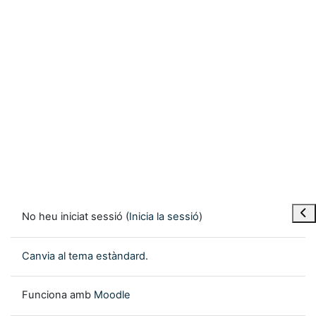
Obre
No heu iniciat sessió (
Inicia la sessió
)
Canvia al tema estàndard.
Funciona amb
Moodle