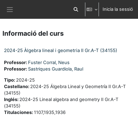
Ves al contingut principal
Inicia la sessió
Commuta l'entrada de la cerca
Panell lateral
Informació del curs
2024-25 Àlgebra lineal i geometria II Gr.A-T (34155)
Professor:
Fuster Corral, Neus
Professor:
Sastriques Guardiola, Raul
Tipo
:
2024-25
Castellano
:
2024-25 Álgebra Lineal y Geometría II Gr.A-T
(34155)
Inglés
:
2024-25 Lineal algebra and geometry II Gr.A-T
(34155)
Titulaciones
:
1107,1935,1936