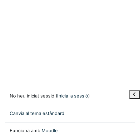
Obre
No heu iniciat sessió (
Inicia la sessió
)
Canvia al tema estàndard.
Funciona amb
Moodle