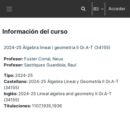
Salta al contenido principal
Acceder
Selector de búsqueda d
Panel lateral
Información del curso
2024-25 Àlgebra lineal i geometria II Gr.A-T (34155)
Profesor:
Fuster Corral, Neus
Profesor:
Sastriques Guardiola, Raul
Tipo
:
2024-25
Castellano
:
2024-25 Álgebra Lineal y Geometría II Gr.A-T
(34155)
Inglés
:
2024-25 Lineal algebra and geometry II Gr.A-T
(34155)
Titulaciones
:
1107,1935,1936