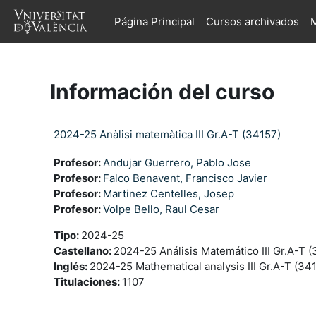
Salta al contenido principal
Página Principal
Cursos archivados
M
Información del curso
2024-25 Anàlisi matemàtica III Gr.A-T (34157)
Profesor:
Andujar Guerrero, Pablo Jose
Profesor:
Falco Benavent, Francisco Javier
Profesor:
Martinez Centelles, Josep
Profesor:
Volpe Bello, Raul Cesar
Tipo
:
2024-25
Castellano
:
2024-25 Análisis Matemático III Gr.A-T 
Inglés
:
2024-25 Mathematical analysis III Gr.A-T (34
Titulaciones
:
1107