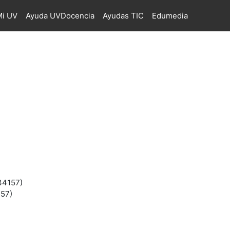
i UV
Ayuda UVDocencia
Ayudas TIC
Edumedia
(34157)
157)