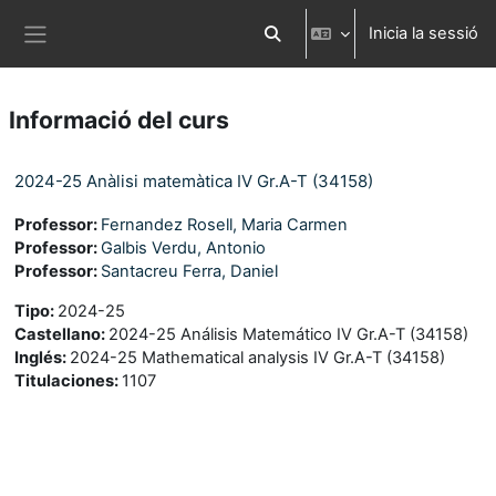
Ves al contingut principal
Inicia la sessió
Commuta l'entrada de la cerca
Panell lateral
Informació del curs
2024-25 Anàlisi matemàtica IV Gr.A-T (34158)
Professor:
Fernandez Rosell, Maria Carmen
Professor:
Galbis Verdu, Antonio
Professor:
Santacreu Ferra, Daniel
Tipo
:
2024-25
Castellano
:
2024-25 Análisis Matemático IV Gr.A-T (34158)
Inglés
:
2024-25 Mathematical analysis IV Gr.A-T (34158)
Titulaciones
:
1107