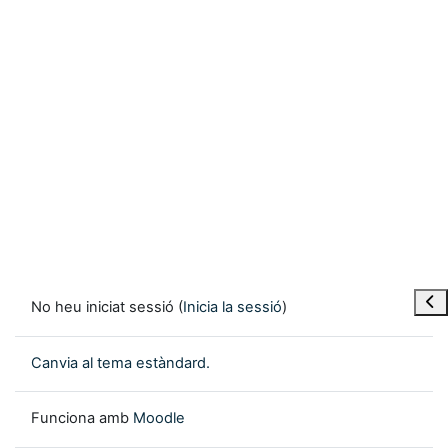
Obre
No heu iniciat sessió (
Inicia la sessió
)
Canvia al tema estàndard.
Funciona amb
Moodle