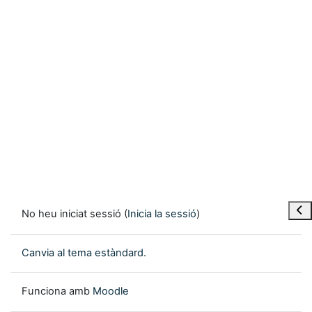
Obre
No heu iniciat sessió (
Inicia la sessió
)
Canvia al tema estàndard.
Funciona amb
Moodle