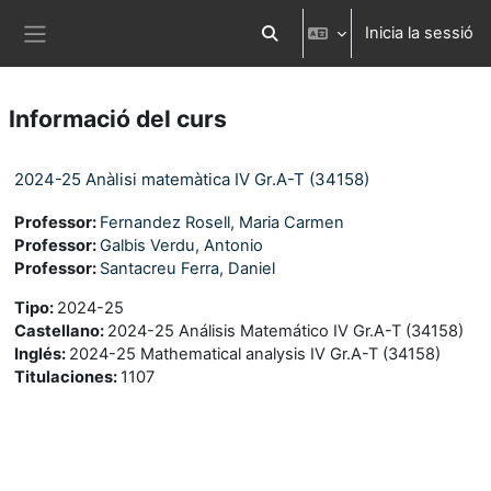
Ves al contingut principal
Inicia la sessió
Commuta l'entrada de la cerca
Panell lateral
Informació del curs
2024-25 Anàlisi matemàtica IV Gr.A-T (34158)
Professor:
Fernandez Rosell, Maria Carmen
Professor:
Galbis Verdu, Antonio
Professor:
Santacreu Ferra, Daniel
Tipo
:
2024-25
Castellano
:
2024-25 Análisis Matemático IV Gr.A-T (34158)
Inglés
:
2024-25 Mathematical analysis IV Gr.A-T (34158)
Titulaciones
:
1107