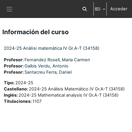
Salta al contenido principal
Acceder
Selector de búsqueda d
Panel lateral
Información del curso
2024-25 Anàlisi matemàtica IV Gr.A-T (34158)
Profesor:
Fernandez Rosell, Maria Carmen
Profesor:
Galbis Verdu, Antonio
Profesor:
Santacreu Ferra, Daniel
Tipo
:
2024-25
Castellano
:
2024-25 Análisis Matemático IV Gr.A-T (34158)
Inglés
:
2024-25 Mathematical analysis IV Gr.A-T (34158)
Titulaciones
:
1107