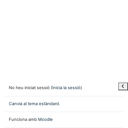
Obre
No heu iniciat sessió (
Inicia la sessió
)
Canvia al tema estàndard.
Funciona amb
Moodle