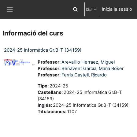
Ves al contingut principal
Inicia la sessió
Commuta l'entrada de la cerca
Panell lateral
Informació del curs
2024-25 Informàtica Gr.B-T (34159)
Professor:
Arevalillo Herraez, Miguel
Professor:
Benavent Garcia, Maria Roser
Professor:
Ferris Castell, Ricardo
Tipo
:
2024-25
Castellano
:
2024-25 Informática Gr.B-T
(34159)
Inglés
:
2024-25 Informatics Gr.B-T (34159)
Titulaciones
:
1107