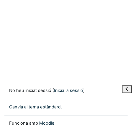
Obre
No heu iniciat sessió (
Inicia la sessió
)
Canvia al tema estàndard.
Funciona amb
Moodle