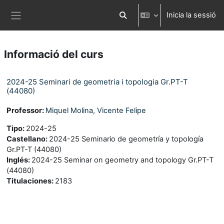
Ves al contingut principal
Inicia la sessió
Commuta l'entrada de la cerca
Panell lateral
Informació del curs
2024-25 Seminari de geometria i topologia Gr.PT-T
(44080)
Professor:
Miquel Molina, Vicente Felipe
Tipo
:
2024-25
Castellano
:
2024-25 Seminario de geometría y topología
Gr.PT-T (44080)
Inglés
:
2024-25 Seminar on geometry and topology Gr.PT-T
(44080)
Titulaciones
:
2183