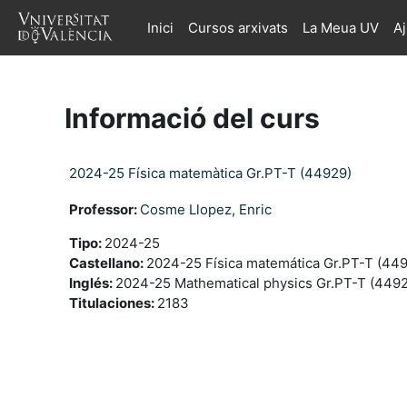
Ves al contingut principal
Inici
Cursos arxivats
La Meua UV
A
Informació del curs
2024-25 Física matemàtica Gr.PT-T (44929)
Professor:
Cosme Llopez, Enric
Tipo
:
2024-25
Castellano
:
2024-25 Física matemática Gr.PT-T (44
Inglés
:
2024-25 Mathematical physics Gr.PT-T (449
Titulaciones
:
2183