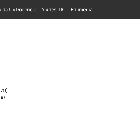
juda UVDocencia
Ajudes TIC
Edumedia
929)
29)