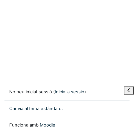
Obre
No heu iniciat sessió (
Inicia la sessió
)
Canvia al tema estàndard.
Funciona amb
Moodle