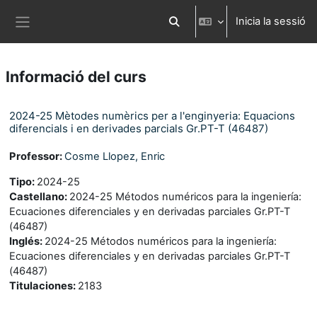
Ves al contingut principal
Inicia la sessió
Commuta l'entrada de la cerca
Panell lateral
Informació del curs
2024-25 Mètodes numèrics per a l'enginyeria: Equacions
diferencials i en derivades parcials Gr.PT-T (46487)
Professor:
Cosme Llopez, Enric
Tipo
:
2024-25
Castellano
:
2024-25 Métodos numéricos para la ingeniería:
Ecuaciones diferenciales y en derivadas parciales Gr.PT-T
(46487)
Inglés
:
2024-25 Métodos numéricos para la ingeniería:
Ecuaciones diferenciales y en derivadas parciales Gr.PT-T
(46487)
Titulaciones
:
2183