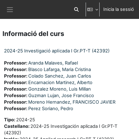
Ves al contingut principal
Inicia la sessió
Commuta l'entrada de la cerca
Panell lateral
Informació del curs
2024-25 Investigació aplicada I Gr.PT-T (42392)
Professor:
Aranda Malaves, Rafael
Professor:
Blasco Lafarga, Maria Cristina
Professor:
Colado Sanchez, Juan Carlos
Professor:
Encarnacion Martinez, Alberto
Professor:
Gonzalez Moreno, Luis Millan
Professor:
Guzman Lujan, Jose Francisco
Professor:
Moreno Hernandez, FRANCISCO JAVIER
Professor:
Perez Soriano, Pedro
Tipo
:
2024-25
Castellano
:
2024-25 Investigación aplicada I Gr.PT-T
(42392)